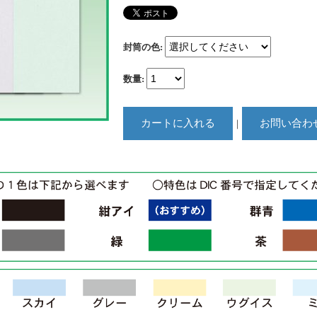
封筒の色
:
数量
:
｜