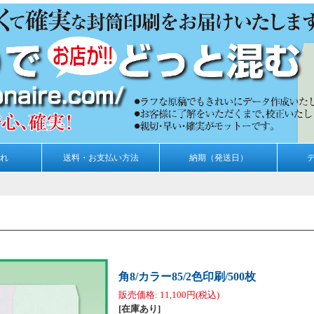
れ
送料・お支払い方法
納期（発送日）
角8/カラー85/2色印刷/500枚
販売価格
:
11,100円
(税込)
[在庫あり]