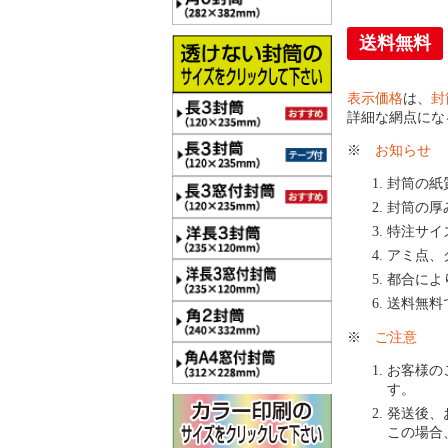
送料無料
表示価格
は、
封
詳細な網点にな
※
お知らせ
封筒の紙
封筒の厚
特注サイ
アミ点、
都合によ
送料無料
※
ご注意
お客様の
す。
発送後、
この場合