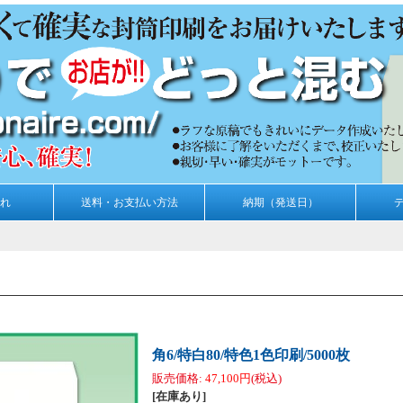
れ
送料・お支払い方法
納期（発送日）
角6/特白80/特色1色印刷/5000枚
販売価格
:
47,100円
(税込)
[在庫あり]