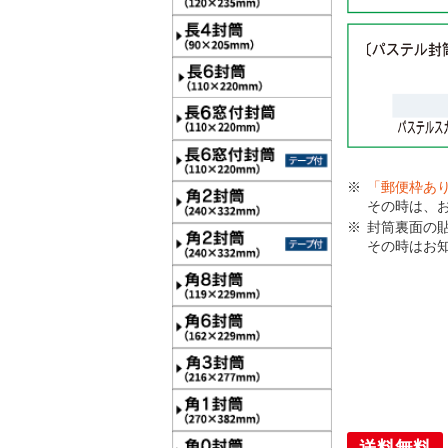
「郵便枠あ
その時は、
封筒裏面の
その時はお