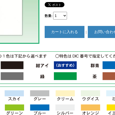
数量
:
｜