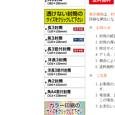
送料無料
表示価格
は、
封
詳細な網点にな
※
お知らせ
封筒の紙
封筒の厚
特注サイ
アミ点、
都合によ
送料無料
※
ご注意
お客様の
す。
発送後、
この場合
お支払い