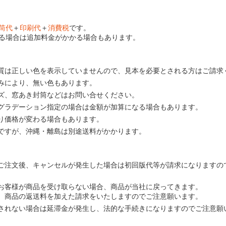
筒代
＋
印刷代
＋
消費税
です。
る場合は追加料金がかかる場合もあります。
質は正しい色を表示していませんので、見本を必要とされる方はご請求
みにより、無い色もあります。
ズ、窓あき封筒などはお問い合せください。
グラデーション指定の場合は金額が加算になる場合もあります。
り価格が変わる場合もあります。
ですが、沖縄・離島は別途送料がかかります。
ご注文後、キャンセルが発生した場合は初回版代等が請求になりますの
お客様が商品を受け取らない場合、商品が当社に戻ってきます。
、商品の返送料を加えた請求をいたしますのでご注意願います。
されない場合は延滞金が発生し、法的な手続きになりますのでご注意願