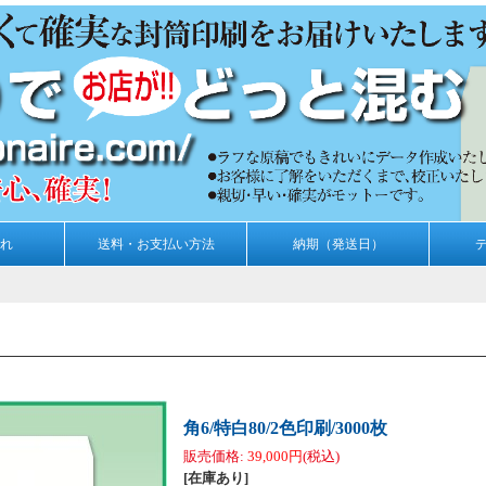
れ
送料・お支払い方法
納期（発送日）
角6/特白80/2色印刷/3000枚
販売価格
:
39,000円
(税込)
[在庫あり]