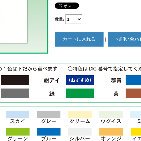
数量
:
｜