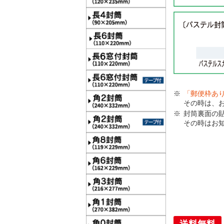
「郵便枠あ
その時は、
封筒裏面の
その時はお