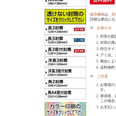
送料無料
表示価格
は、
封
詳細な網点にな
※
お知らせ
封筒の紙
封筒の厚
特注サイ
アミ点、
都合によ
送料無料
※
ご注意
お客様の
す。
発送後、
この場合
お支払い