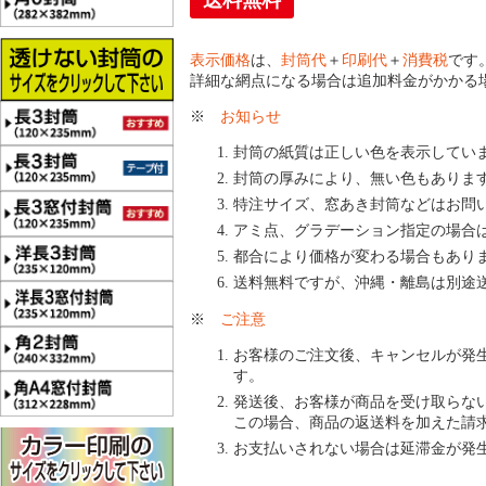
送料無料
表示価格
は、
封筒代
＋
印刷代
＋
消費税
です
詳細な網点になる場合は追加料金がかかる
※
お知らせ
封筒の紙質は正しい色を表示してい
封筒の厚みにより、無い色もありま
特注サイズ、窓あき封筒などはお問
アミ点、グラデーション指定の場合
都合により価格が変わる場合もあり
送料無料ですが、沖縄・離島は別途
※
ご注意
お客様のご注文後、キャンセルが発
す。
発送後、お客様が商品を受け取らな
この場合、商品の返送料を加えた請
お支払いされない場合は延滞金が発