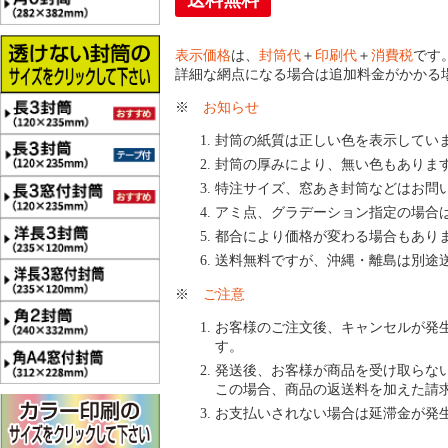
送料無料
表示価格
は、
封筒代
＋
印刷代
＋
消費税
です
詳細な網点になる場合は追加料金がかかる
※
お知らせ
封筒の紙質は正しい色を表示してい
封筒の厚みにより、無い色もありま
特注サイズ、窓あき封筒などはお問
アミ点、グラデーション指定の場合
都合により価格が変わる場合もあり
送料無料ですが、沖縄・離島は別途
※
ご注意
お客様のご注文後、キャンセルが発
す。
発送後、お客様が商品を受け取らな
この場合、商品の返送料を加えた請
お支払いされない場合は延滞金が発