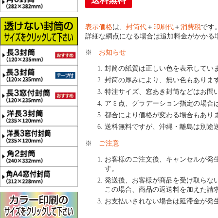
送料無料
表示価格
は、
封筒代
＋
印刷代
＋
消費税
です
詳細な網点になる場合は追加料金がかかる
※
お知らせ
封筒の紙質は正しい色を表示してい
封筒の厚みにより、無い色もありま
特注サイズ、窓あき封筒などはお問
アミ点、グラデーション指定の場合
都合により価格が変わる場合もあり
送料無料ですが、沖縄・離島は別途
※
ご注意
お客様のご注文後、キャンセルが発
す。
発送後、お客様が商品を受け取らな
この場合、商品の返送料を加えた請
お支払いされない場合は延滞金が発