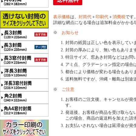
送料無料
表示価格
は、
封筒代
＋
印刷代
＋
消費税
です
詳細な網点になる場合は追加料金がかかる
※
お知らせ
封筒の紙質は正しい色を表示してい
封筒の厚みにより、無い色もありま
特注サイズ、窓あき封筒などはお問
アミ点、グラデーション指定の場合
都合により価格が変わる場合もあり
送料無料ですが、沖縄・離島は別途
※
ご注意
お客様のご注文後、キャンセルが発
す。
発送後、お客様が商品を受け取らな
この場合、商品の返送料を加えた請
お支払いされない場合は延滞金が発