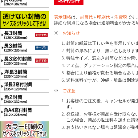
送料無料
表示価格
は、
封筒代
＋
印刷代
＋
消費税
です
詳細な網点になる場合は追加料金がかかる
※
お知らせ
封筒の紙質は正しい色を表示してい
封筒の厚みにより、無い色もありま
特注サイズ、窓あき封筒などはお問
アミ点、グラデーション指定の場合
都合により価格が変わる場合もあり
送料無料ですが、沖縄・離島は別途
※
ご注意
お客様のご注文後、キャンセルが発
す。
発送後、お客様が商品を受け取らな
この場合、商品の返送料を加えた請
お支払いされない場合は延滞金が発