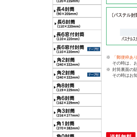
「郵便枠あ
その時は、
封筒裏面の
その時はお