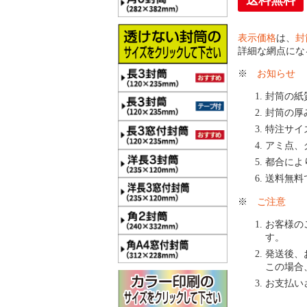
送料無料
表示価格
は、
封
詳細な網点にな
※
お知らせ
封筒の紙
封筒の厚
特注サイ
アミ点、
都合によ
送料無料
※
ご注意
お客様の
す。
発送後、
この場合
お支払い