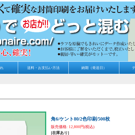
れ
送料・お支払い方法
納期（発送日）
角6/ケント80/2色印刷/500枚
販売価格
:
12,800円
(税込)
[在庫あり]