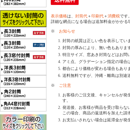
送料無料
表示価格
は、
封筒代
＋
印刷代
＋
消費税
です
詳細な網点になる場合は追加料金がかかる
※
お知らせ
封筒の紙質は正しい色を表示してい
封筒の厚みにより、無い色もありま
特注サイズ、窓あき封筒などはお問
アミ点、グラデーション指定の場合
都合により価格が変わる場合もあり
送料無料ですが、沖縄・離島は別途
※
ご注意
お客様のご注文後、キャンセルが発
す。
発送後、お客様が商品を受け取らな
この場合、商品の返送料を加えた請
お支払いされない場合は延滞金が発