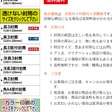
送料無料
表示価格
は、
封筒代
＋
印刷代
＋
消費税
です
詳細な網点になる場合は追加料金がかかる
※
お知らせ
封筒の紙質は正しい色を表示してい
封筒の厚みにより、無い色もありま
特注サイズ、窓あき封筒などはお問
アミ点、グラデーション指定の場合
都合により価格が変わる場合もあり
送料無料ですが、沖縄・離島は別途
※
ご注意
お客様のご注文後、キャンセルが発
す。
発送後、お客様が商品を受け取らな
この場合、商品の返送料を加えた請
お支払いされない場合は延滞金が発