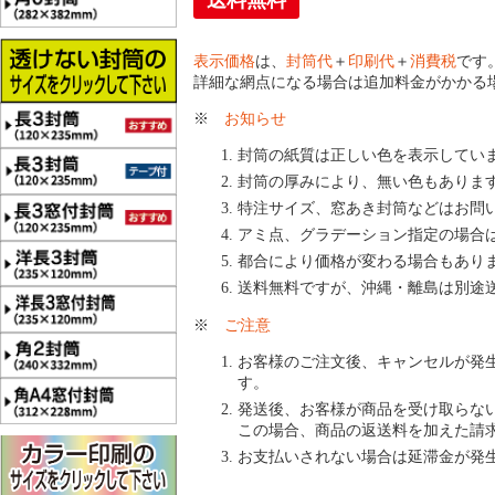
送料無料
表示価格
は、
封筒代
＋
印刷代
＋
消費税
です
詳細な網点になる場合は追加料金がかかる
※
お知らせ
封筒の紙質は正しい色を表示してい
封筒の厚みにより、無い色もありま
特注サイズ、窓あき封筒などはお問
アミ点、グラデーション指定の場合
都合により価格が変わる場合もあり
送料無料ですが、沖縄・離島は別途
※
ご注意
お客様のご注文後、キャンセルが発
す。
発送後、お客様が商品を受け取らな
この場合、商品の返送料を加えた請
お支払いされない場合は延滞金が発