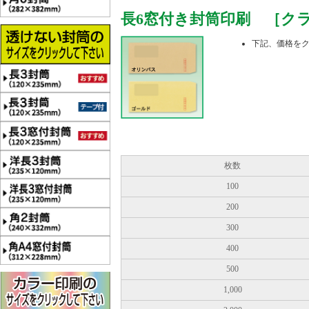
長6窓付き封筒印刷 ［クラフ
下記、価格を
枚数
100
200
300
400
500
1,000