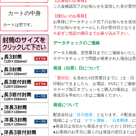
【お振込のお客様】
ご入金確認完了のお知らせを送信した非が受付
カートの中身
【後払いのお客様】
お客様にデータチェック完了のお知らせを送信
カートは空です。
了のお知らせをメールした日が受付日となりま
※必ずご指定の期日までお振り込み下さい。
データチェックのご連絡
データ入稿後、翌営業日までにご連絡をいたし
※データチェックで問題が発券された場合は受
発送（出荷）日について
「受付日」
を含めた6日営業日までに（土・日
印刷ができましたら、お電話、FAXにてご連
※テープ加工オプションをご購入の場合は、日
発送日を早めたい方はご連絡ください。
発送について
配送会社は
「佐川急便」
となります。※配送会
地域によっては
「ヤマト運輸」「日本郵便」
に
●発送日は当社から発送させていただく日付に
●お客様のお手元に届くのは発送の翌日または