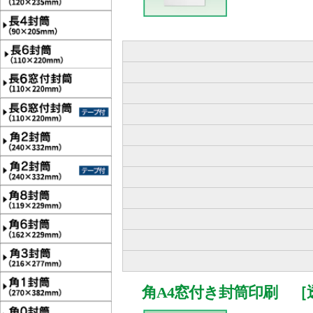
角A4窓付き封筒印刷 ［透け