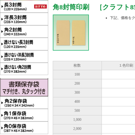
角8封筒印刷 ［クラフト85
下記、価格を
枚数
１色印刷
100
200
300
400
500
1,000
2,000