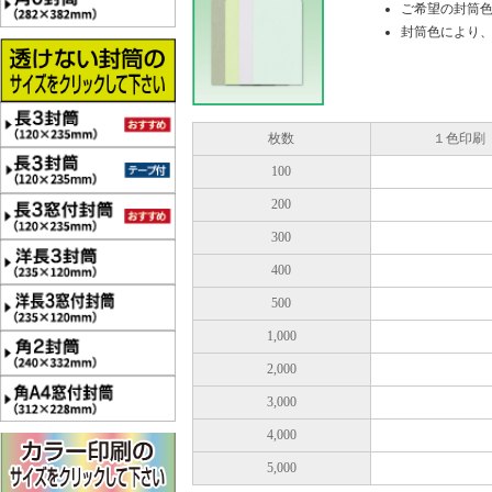
ご希望の封筒
封筒色により
枚数
１色印刷
100
200
300
400
500
1,000
2,000
3,000
4,000
5,000