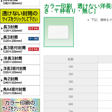
カラー印刷 透けない洋長3
き - 〒枠有り・無し］
下記、価格を
枚数
100
200
300
400
500
600
700