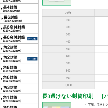
枚数
100
200
300
400
500
600
700
800
900
1,000
長3透けない封筒印刷 ［パス
下記、価格を