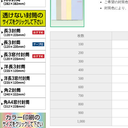
ご希望の封筒
封筒色により
枚数
100
200
300
400
500
600
700
800
900
1,000